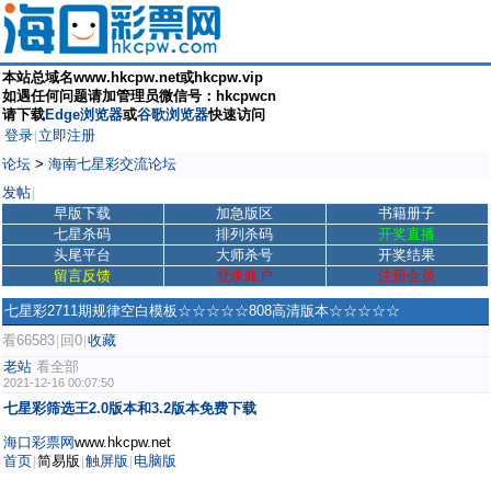
本站总域名www.hkcpw.net或hkcpw.vip
如遇任何问题请加管理员微信号：hkcpwcn
请下载
Edge浏览器
或
谷歌浏览器
快速访问
登录
立即注册
|
论坛
>
海南七星彩交流论坛
发帖
|
早版下载
加急版区
书籍册子
七星杀码
排列杀码
开奖直播
头尾平台
大师杀号
开奖结果
留言反馈
登录账户
注册会员
七星彩2711期规律空白模板☆☆☆☆☆808高清版本☆☆☆☆☆
看66583
回0
收藏
|
|
老站
看全部
2021-12-16 00:07:50
七星彩筛选王2.0版本和3.2版本免费下载
海口彩票网
www.hkcpw.net
首页
简易版
触屏版
电脑版
|
|
|