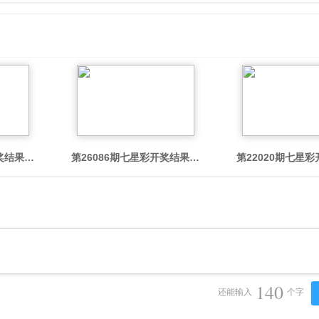
奖结果：7689 591【体彩视频回放】
第26086期七星彩开奖结果：9710 340 【体彩视频回放
第22020期七星彩
140
还能输入
个字