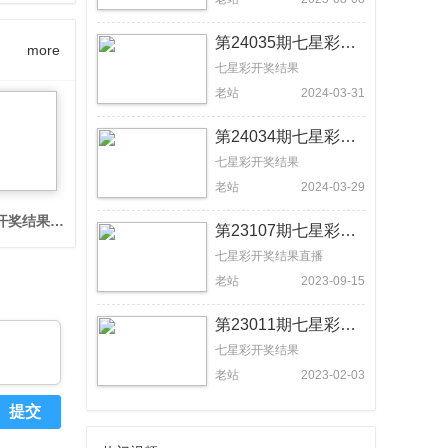
第24035期七星彩开奖结果：5079 797【体彩视频回放】
more
七星彩开奖结果
老站
2024-03-31
第24034期七星彩开奖结果：9173 353【体彩视频回放】
七星彩开奖结果
老站
2024-03-29
】
开奖结果:2659 501【体彩视频回放】
第23107期七星彩开奖结果：0205 645【体彩视频回放】
七星彩开奖结果直播
老站
2023-09-15
第23011期七星彩开奖结果：7689 591【体彩视频回放】
七星彩开奖结果
老站
2023-02-03
提交