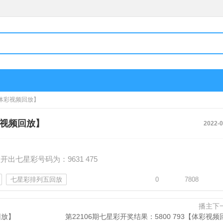
5【体彩视频回放】
体彩视频回放】
2022-0
出七星彩号码为：9631 475
七星彩排列五回放
0
7808
播主下
回放】
第22106期七星彩开奖结果：5800 793【体彩视