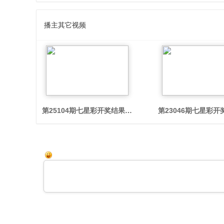
口
播主其它视频
第25104期七星彩开奖结果：9123 790【体彩视频回放】
第23046期七星彩开
彩
票