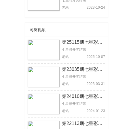
七星彩开奖结果
老站
2023-10-24
同类视频
第25115期七星彩开奖结果：1706 29-12【体彩视频回放】
七星彩开奖结果
老站
2025-10-07
第23035期七星彩开奖结果：6171 231【体彩视频回放】
七星彩开奖结果
老站
2023-03-31
第24010期七星彩开奖结果：6793 114【体彩视频回放】
七星彩开奖结果
老站
2024-01-23
第22113期七星彩开奖结果：7916 737【体彩视频回放】