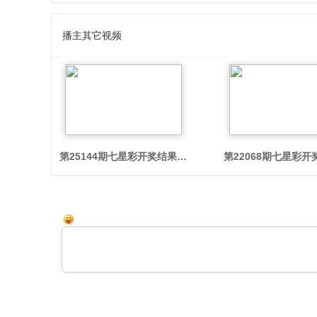
口
播主其它视频
第25144期七星彩开奖结果：0512047【体彩视频回放】
第22068期七星彩开奖
彩
票