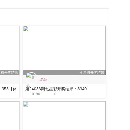
星彩开奖结果
七星彩开奖结果
老站
 353【体
第24033期七星彩开奖结果：8340
10196
0
--
21+12【体彩视频回放】