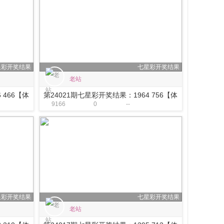
星彩开奖结果
七星彩开奖结果
老站
 466【体
第24021期七星彩开奖结果：1964 756【体
9166
0
--
彩视频回放】
星彩开奖结果
七星彩开奖结果
老站