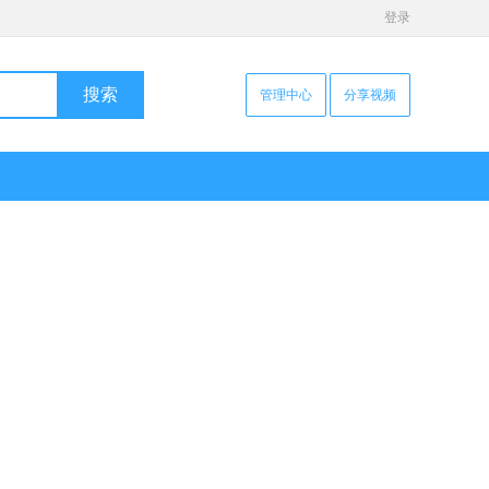
登录
搜索
管理中心
分享视频