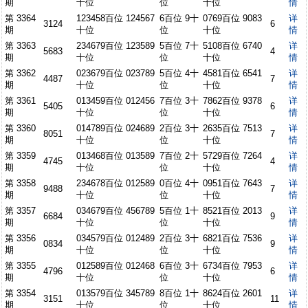
期
十位
位
十位
情
第 3364
123458百位 124567
6百位 9十
0769百位 9083
详
3124
6
期
十位
位
十位
情
第 3363
234679百位 123589
5百位 7十
5108百位 6740
详
5683
4
期
十位
位
十位
情
第 3362
023679百位 023789
5百位 4十
4581百位 6541
详
4487
7
期
十位
位
十位
情
第 3361
013459百位 012456
7百位 3十
7862百位 9378
详
5405
6
期
十位
位
十位
情
第 3360
014789百位 024689
2百位 3十
2635百位 7513
详
8051
7
期
十位
位
十位
情
第 3359
013468百位 013589
7百位 2十
5729百位 7264
详
4745
4
期
十位
位
十位
情
第 3358
234678百位 012589
0百位 4十
0951百位 7643
详
9488
7
期
十位
位
十位
情
第 3357
034679百位 456789
5百位 1十
8521百位 2013
详
6684
9
期
十位
位
十位
情
第 3356
034579百位 012489
2百位 3十
6821百位 7536
详
0834
9
期
十位
位
十位
情
第 3355
012589百位 012468
6百位 3十
6734百位 7953
详
4796
6
期
十位
位
十位
情
第 3354
013579百位 345789
8百位 1十
8624百位 2601
详
3151
11
期
十位
位
十位
情