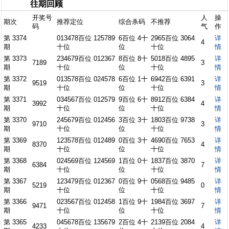
往期回顾
开奖号
人
操
期次
推荐定位
综合杀码
不推荐
码
气
作
第 3374
013478百位 125789
6百位 4十
2965百位 3064
详
4
期
十位
位
十位
情
第 3373
234679百位 012367
8百位 8十
5018百位 4895
详
7189
3
期
十位
位
十位
情
第 3372
013578百位 024578
6百位 1十
6942百位 6391
详
9519
3
期
十位
位
十位
情
第 3371
034567百位 012579
9百位 6十
8912百位 6384
详
3992
4
期
十位
位
十位
情
第 3370
245679百位 012456
3百位 3十
1803百位 9738
详
9710
3
期
十位
位
十位
情
第 3369
123578百位 012489
0百位 3十
4690百位 7653
详
8370
4
期
十位
位
十位
情
第 3368
024569百位 124569
1百位 0十
1837百位 3870
详
6384
7
期
十位
位
十位
情
第 3367
123479百位 012367
0百位 9十
0568百位 9485
详
5219
0
期
十位
位
十位
情
第 3366
023567百位 012458
1百位 9十
1984百位 3697
详
9471
7
期
十位
位
十位
情
第 3365
045678百位 135679
2百位 4十
2139百位 2084
详
4233
4