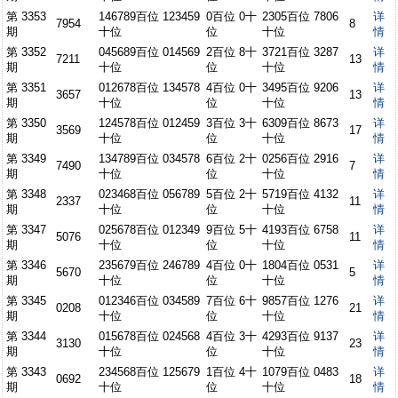
第 3353
146789百位 123459
0百位 0十
2305百位 7806
详
7954
8
期
十位
位
十位
情
第 3352
045689百位 014569
2百位 8十
3721百位 3287
详
7211
13
期
十位
位
十位
情
第 3351
012678百位 134578
4百位 0十
3495百位 9206
详
3657
13
期
十位
位
十位
情
第 3350
124578百位 012459
3百位 3十
6309百位 8673
详
3569
17
期
十位
位
十位
情
第 3349
134789百位 034578
6百位 2十
0256百位 2916
详
7490
7
期
十位
位
十位
情
第 3348
023468百位 056789
5百位 2十
5719百位 4132
详
2337
11
期
十位
位
十位
情
第 3347
025678百位 012349
9百位 5十
4193百位 6758
详
5076
11
期
十位
位
十位
情
第 3346
235679百位 246789
4百位 0十
1804百位 0531
详
5670
5
期
十位
位
十位
情
第 3345
012346百位 034589
7百位 6十
9857百位 1276
详
0208
21
期
十位
位
十位
情
第 3344
015678百位 024568
4百位 3十
4293百位 9137
详
3130
23
期
十位
位
十位
情
第 3343
234568百位 125679
1百位 4十
1079百位 0483
详
0692
18
期
十位
位
十位
情