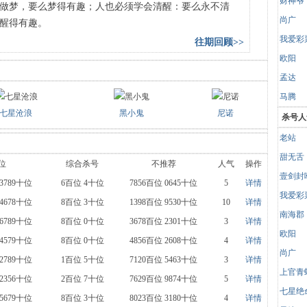
财神爷
做梦，要么梦得有趣；人也必须学会清醒：要么永不清
尚广
醒得有趣。
我爱彩
往期回顾>>
欧阳
孟达
马腾
七星沧浪
黑小鬼
尼诺
杀号人
老站
甜无舌
位
综合杀号
不推荐
人气
操作
壹剑封
23789十位
6百位 4十位
7856百位 0645十位
5
详情
我爱彩
24678十位
8百位 3十位
1398百位 9530十位
10
详情
南海郡
56789十位
8百位 0十位
3678百位 2301十位
3
详情
欧阳
34579十位
8百位 0十位
4856百位 2608十位
4
详情
尚广
12789十位
1百位 5十位
7120百位 5463十位
3
详情
上官青
12356十位
2百位 7十位
7629百位 9874十位
5
详情
七星绝
45679十位
8百位 3十位
8023百位 3180十位
4
详情