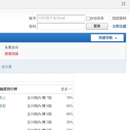
账号
自动登录
找回密码
登录
密码
立即注册
快捷导航
头尾合分
搜索找版
北斗星
确度排行榜
更多>>
而上
近10期内
对
7期
70%
星彩
近10期内
对
6期
60%
近10期内
对
6期
60%
近10期内
对
5期
50%