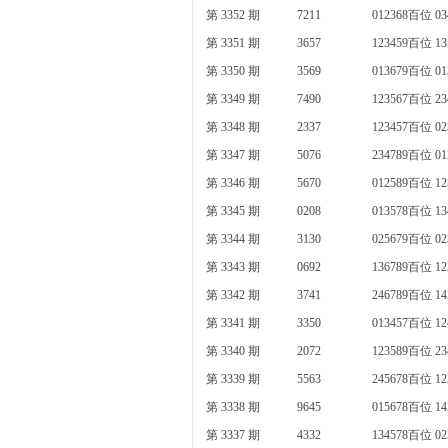
第 3352 期
7211
012368百位 0
第 3351 期
3657
123459百位 1
第 3350 期
3569
013679百位 0
第 3349 期
7490
123567百位 2
第 3348 期
2337
123457百位 0
第 3347 期
5076
234789百位 0
第 3346 期
5670
012589百位 1
第 3345 期
0208
013578百位 1
第 3344 期
3130
025679百位 0
第 3343 期
0692
136789百位 1
第 3342 期
3741
246789百位 1
第 3341 期
3350
013457百位 1
第 3340 期
2072
123589百位 2
第 3339 期
5563
245678百位 1
第 3338 期
9645
015678百位 1
第 3337 期
4332
134578百位 0