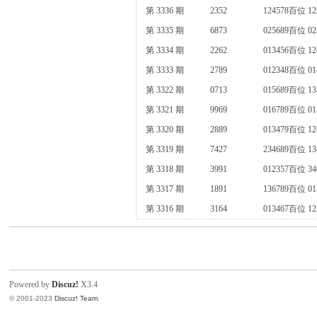
第 3336 期
2352
124578百位 1
第 3335 期
6873
025689百位 0
第 3334 期
2262
013456百位 1
第 3333 期
2789
012348百位 0
第 3322 期
0713
015689百位 1
第 3321 期
9969
016789百位 0
第 3320 期
2889
013479百位 1
第 3319 期
7427
234689百位 1
第 3318 期
3991
012357百位 3
第 3317 期
1891
136789百位 0
第 3316 期
3164
013467百位 1
Powered by
Discuz!
X3.4
© 2001-2023
Discuz! Team
.