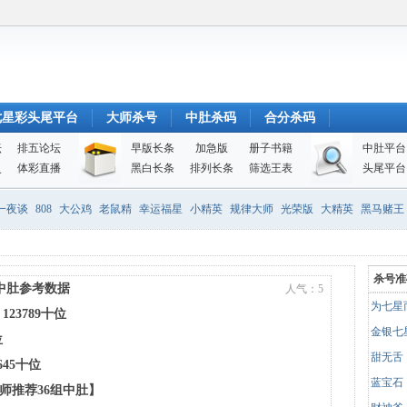
七星彩头尾平台
大师杀号
中肚杀码
合分杀码
坛
排五论坛
早版长条
加急版
册子书籍
中肚平台
史
体彩直播
黑白长条
排列长条
筛选王表
头尾平台
一夜谈
808
大公鸡
老鼠精
幸运福星
小精英
规律大师
光荣版
大精英
黑马赌王
杀号准
中肚参考数据
人气：
5
为七星
 123789十位
金银七
位
甜无舌
0645十位
蓝宝石
师推荐36组中肚】