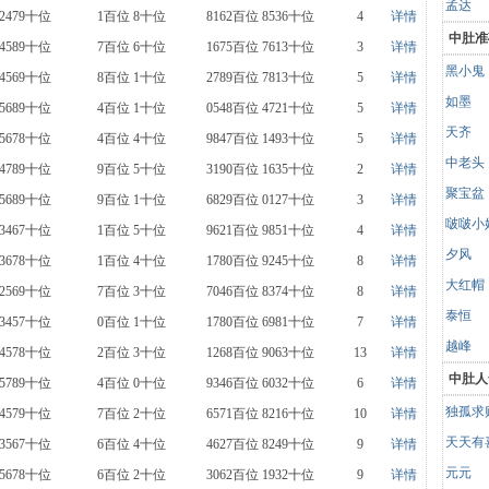
孟达
12479十位
1百位 8十位
8162百位 8536十位
4
详情
中肚准
24589十位
7百位 6十位
1675百位 7613十位
3
详情
黑小鬼
24569十位
8百位 1十位
2789百位 7813十位
5
详情
如墨
35689十位
4百位 1十位
0548百位 4721十位
5
详情
天齐
25678十位
4百位 4十位
9847百位 1493十位
5
详情
中老头
24789十位
9百位 5十位
3190百位 1635十位
2
详情
聚宝盆
45689十位
9百位 1十位
6829百位 0127十位
3
详情
啵啵小
23467十位
1百位 5十位
9621百位 9851十位
4
详情
夕风
13678十位
1百位 4十位
1780百位 9245十位
8
详情
大红帽
12569十位
7百位 3十位
7046百位 8374十位
8
详情
泰恒
23457十位
0百位 1十位
1780百位 6981十位
7
详情
越峰
24578十位
2百位 3十位
1268百位 9063十位
13
详情
中肚人
45789十位
4百位 0十位
9346百位 6032十位
6
详情
独孤求
34579十位
7百位 2十位
6571百位 8216十位
10
详情
天天有
13567十位
6百位 4十位
4627百位 8249十位
9
详情
元元
45678十位
6百位 2十位
3062百位 1932十位
9
详情