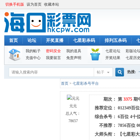
切换手机版
设为首页
收藏本站
首页
论坛
开奖直播
七星彩杀码
排列五杀码
我的帖子
密码安全
我的道具
七星论坛
彩版论
充值中心
我要留言
免责声明
开奖结果
七星历
热搜:
帖子
搜
首页
>
七星彩杀号平台
期次：
第
3375
期
元元
推荐定位：
012349百位
索
总人气：
综合杀号：
6百位 4十
78657
不推荐：
7856百位 
大师头衔：
【七星彩大