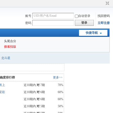
账号
自动登录
找回密码
登录
密码
立即注册
快捷导航
头尾合分
搜索找版
北斗星
确度排行榜
更多>>
而上
近10期内
对
7期
70%
星彩
近10期内
对
6期
60%
近10期内
对
6期
60%
近10期内
对
5期
50%