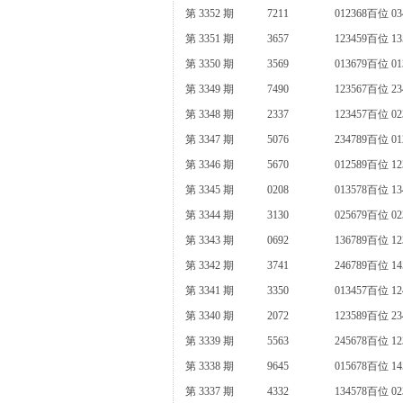
第 3352 期
7211
012368百位 0
第 3351 期
3657
123459百位 1
第 3350 期
3569
013679百位 0
第 3349 期
7490
123567百位 2
第 3348 期
2337
123457百位 0
第 3347 期
5076
234789百位 0
第 3346 期
5670
012589百位 1
第 3345 期
0208
013578百位 1
第 3344 期
3130
025679百位 0
第 3343 期
0692
136789百位 1
第 3342 期
3741
246789百位 1
第 3341 期
3350
013457百位 1
第 3340 期
2072
123589百位 2
第 3339 期
5563
245678百位 1
第 3338 期
9645
015678百位 1
第 3337 期
4332
134578百位 0