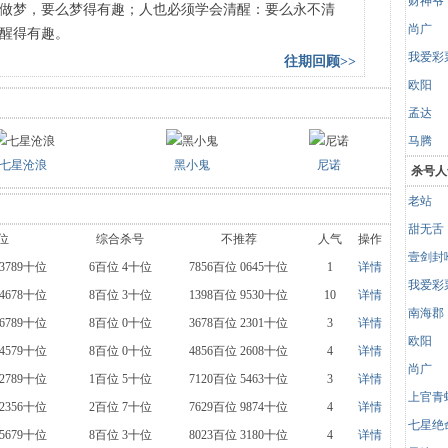
财神爷
做梦，要么梦得有趣；人也必须学会清醒：要么永不清
尚广
醒得有趣。
我爱彩
往期回顾>>
欧阳
孟达
马腾
七星沧浪
黑小鬼
尼诺
杀号人
老站
甜无舌
位
综合杀号
不推荐
人气
操作
壹剑封
23789十位
6百位 4十位
7856百位 0645十位
1
详情
我爱彩
24678十位
8百位 3十位
1398百位 9530十位
10
详情
南海郡
56789十位
8百位 0十位
3678百位 2301十位
3
详情
欧阳
34579十位
8百位 0十位
4856百位 2608十位
4
详情
尚广
12789十位
1百位 5十位
7120百位 5463十位
3
详情
上官青
12356十位
2百位 7十位
7629百位 9874十位
4
详情
七星绝
45679十位
8百位 3十位
8023百位 3180十位
4
详情