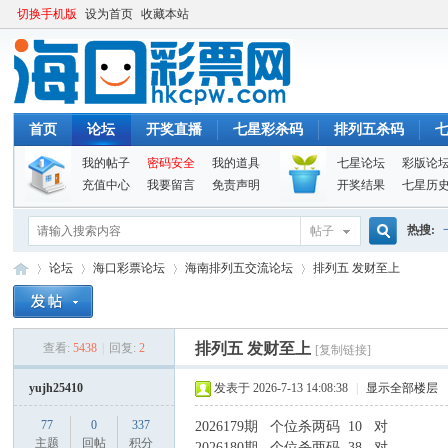
切换手机版
设为首页
收藏本站
首页
论坛
开奖直播
七星彩杀码
排列五杀码
我的帖子
密码安全
我的道具
七星论坛
彩版论
充值中心
我要留言
免责声明
开奖结果
七星历
热搜:
帖子
搜
论坛
海口彩票论坛
海南排列五交流论坛
排列五 发财至上
索
排列五 发财至上
查看:
5438
|
回复:
2
[复制链接]
海
»
›
›
›
yujh25410
发表于 2026-7-13 14:08:38
|
显示全部楼层
77
0
337
2026179期 个位杀两码 10 对
主题
回帖
积分
2026180期 个位杀两码 38 对