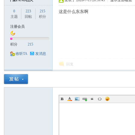
干柴FAND烈火
发表于 2026-7-13 20:39:45
|
显示全部楼层
0
223
215
这是什么东东啊
主题
回帖
积分
票
注册会员
积分
215
收听TA
发消息
回复
网