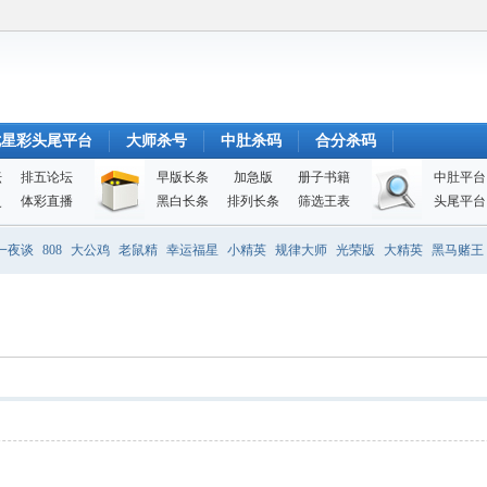
七星彩头尾平台
大师杀号
中肚杀码
合分杀码
坛
排五论坛
早版长条
加急版
册子书籍
中肚平台
史
体彩直播
黑白长条
排列长条
筛选王表
头尾平台
一夜谈
808
大公鸡
老鼠精
幸运福星
小精英
规律大师
光荣版
大精英
黑马赌王