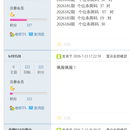
2026181期 个位杀两码 37 对
注册会员
2026182期 个位杀两码 07 对
2026183期 个位杀两码 19 对
2026184期 个位杀两码 30
积分
337
口
收听TA
发消息
回复
b193528
发表于 2026-7-13 17:22:59
|
显示全部楼层
0
222
222
佩服佩服！
主题
回帖
积分
注册会员
彩
积分
222
收听TA
发消息
回复