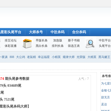
七星彩头尾平台
大师杀号
中肚杀码
合分杀码
坛
排五论坛
早版长条
加急版
册子书籍
中肚平台
史
体彩直播
黑白长条
排列长条
筛选王表
头尾平台
一夜谈
808
大公鸡
老鼠精
幸运福星
小精英
规律大师
光荣版
大精英
黑马赌王
杀号准
374
期头尾参考数据
人气：
7
为七星
679头 034689尾
金银七
2尾
甜无舌
4头 7521尾
孟达
星彩头尾杀码大师】