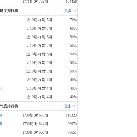
1771期
对
702期
104458
确度排行榜
更多>>
近10期内
对
7期
70%
近10期内
对
6期
60%
近10期内
对
5期
50%
近10期内
对
5期
50%
近10期内
对
5期
50%
近10期内
对
5期
50%
近10期内
对
5期
50%
近10期内
对
4期
40%
姐
近10期内
对
4期
40%
近10期内
对
4期
40%
气度排行榜
更多>>
败
1730期
对
676期
118323
喜
1730期
对
644期
96974
1730期
对
660期
78651