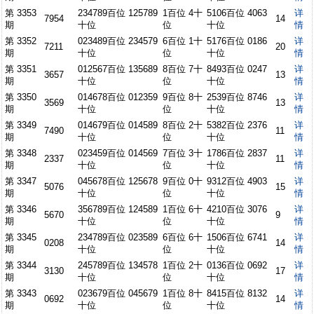
第 3353
234789百位 125789
1百位 4十
5106百位 4063
详
7954
14
期
十位
位
十位
情
第 3352
023489百位 234579
6百位 1十
5176百位 0186
详
7211
20
期
十位
位
十位
情
第 3351
012567百位 135689
8百位 7十
8493百位 0247
详
3657
13
期
十位
位
十位
情
第 3350
014678百位 012359
9百位 8十
2539百位 8746
详
3569
13
期
十位
位
十位
情
第 3349
014679百位 014589
8百位 2十
5382百位 2376
详
7490
11
期
十位
位
十位
情
第 3348
023459百位 014569
7百位 3十
1786百位 2837
详
2337
11
期
十位
位
十位
情
第 3347
045678百位 125678
9百位 0十
9312百位 4903
详
5076
15
期
十位
位
十位
情
第 3346
356789百位 124589
1百位 6十
4210百位 3076
详
5670
9
期
十位
位
十位
情
第 3345
234789百位 023589
6百位 6十
1506百位 6741
详
0208
14
期
十位
位
十位
情
第 3344
245789百位 134578
1百位 2十
0136百位 0692
详
3130
17
期
十位
位
十位
情
第 3343
023679百位 045679
1百位 8十
8415百位 8132
详
0692
14
期
十位
位
十位
情