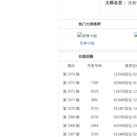
大师名言：
没有
热门大师推荐
安林小姐
往期回顾
期次
开奖号码
推荐定
第 3374 期
123568百位 0
第 3373 期
7189
025689百位 0
第 3372 期
9519
134578百位 1
第 3371 期
3992
013689百位 1
第 3370 期
9710
012467百位 1
第 3369 期
8370
024789百位 0
第 3368 期
6384
024569百位 2
第 3367 期
5219
012489百位 0