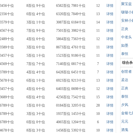
聚宝盆
23456十位
8百位 9十位
6582百位 7981十位
12
详情
啵啵小
12356十位
0百位 4十位
6320百位 7849十位
13
详情
安林小
23579十位
3百位 1十位
3087百位 6184十位
14
详情
正炎
14567十位
7百位 9十位
7501百位 3982十位
11
详情
中老头
12489十位
4百位 6十位
5864百位 7563十位
12
详情
如墨
23589十位
3百位 6十位
8673百位 4761十位
11
详情
泰恒
23457十位
5百位 1十位
1523百位 9186十位
11
详情
综合杀
34569十位
7百位 7十位
7140百位 0817十位
7
详情
创世者
23789十位
4百位 4十位
6428百位 6451十位
7
详情
孟达
45678十位
6百位 1十位
6923百位 9213十位
13
详情
正炎
23457十位
4百位 6十位
6403百位 0698十位
12
详情
泰恒
13689十位
6百位 4十位
4256百位 7542十位
15
详情
夕风
46789十位
1百位 0十位
0184百位 3205十位
28
详情
金银七
26789十位
3百位 3十位
1937百位 1453十位
10
详情
元元
56789十位
0百位 0十位
4065百位 1204十位
6
详情
酒鬼
14678十位
8百位 3十位
1458百位 5392十位
10
详情