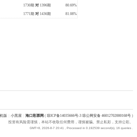
1730期
对
1396期
80.69%
1771期
对
1436期
81.08%
机版
|
小黑屋
|
海口彩票网
(
琼ICP备14035666号-3 琼公网安备 46012702000168号
)
投资有风险需谨慎，本站不收取任何费用，谨慎被骗。禁止私彩，支持公彩。
GMT+8, 2026-8-7 20:41
, Processed in 0.192539 second(s), 16 queries .