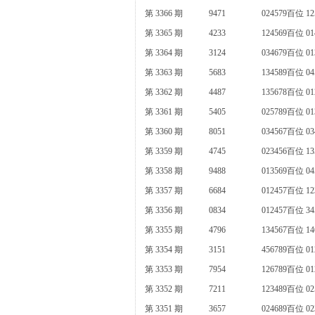
第 3366 期
9471
024579百位 1
第 3365 期
4233
124569百位 0
第 3364 期
3124
034679百位 0
第 3363 期
5683
134589百位 0
第 3362 期
4487
135678百位 0
第 3361 期
5405
025789百位 0
第 3360 期
8051
034567百位 0
第 3359 期
4745
023456百位 1
第 3358 期
9488
013569百位 0
第 3357 期
6684
012457百位 1
第 3356 期
0834
012457百位 3
第 3355 期
4796
134567百位 1
第 3354 期
3151
456789百位 0
第 3353 期
7954
126789百位 0
第 3352 期
7211
123489百位 0
第 3351 期
3657
024689百位 0