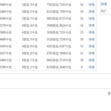
阿秀
45689十位
5百位 3十位
7581百位 7203十位
16
详情
尚广
12468十位
5百位 5十位
0125百位 7593十位
18
详情
34589十位
2百位 7十位
9602百位 6721十位
16
详情
13578十位
0百位 4十位
7940百位 9624十位
14
详情
45689十位
6百位 2十位
1658百位 7321十位
15
详情
34689十位
3百位 5十位
3526百位 7510十位
18
详情
23459十位
4百位 6十位
4201百位 6187十位
12
详情
12457十位
8百位 8十位
6781百位 3968十位
12
详情
23468十位
8百位 1十位
0682百位 5719十位
18
详情
35789十位
8百位 2十位
8259百位 2640十位
9
详情
手